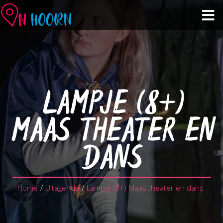
Agenda
Zien & Doen
LAMPJE (8+)
Winkelen & Horeca
MAAS THEATER EN
Over Hoorn
DANS
Plan je bezoek
Home
/
Uitagenda
/
Lampje (8+) Maas theater en dans