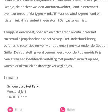
je het en als je iets wil vergeten, komt het steeds weer terug in je hoofd.”
Lampje, de dochter van een vuurtorenwachter, komt in een woest
avontuur terecht. “Ga liggen, wind. Af!” Maar de wind is geen hond en
luister niet. Hij verandert in een storm! Dan gaat alles mis…
‘Lampje’ is een woest, poëtisch en ontroerend avontuur naar het
succesvolle jeugdboek van Annet Schaap. Het kinderboek kreeg
euforische recensies en won vier boekenprijzen waaronder de Gouden
Griffel. De voorstelling werd genomineerd voor de Podiumkids Prijs.
Geniet van een beeldende vertelling met poëtisch uitzicht op zee,
woeste drinkmuziek en droevige verlangliedjes.
Locatie
Schouwburg Het Park
Westerdijk, 4
1621LE Hoorn
E-mail
Bellen