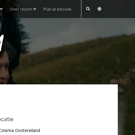
Over Hoorn
Plan je bezoek
M
catie
Cinema Oostereiland