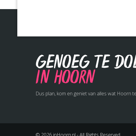
Genoeg te do
in Hoorn
Dus plan, kom en geniet van alles wat Hoorn te
© 2026 inHoorn.nl - All Rights Reserved.