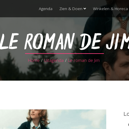
Agenda
Zien & Doen
Winkelen & Horeca
LE ROMAN DE JI
Home
/
Uitagenda
/
Le roman de Jim
Lo