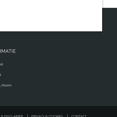
RMATIE
nl
3
, Hoorn
& DISCLAIMER
PRIVACY & COOKIES
CONTACT