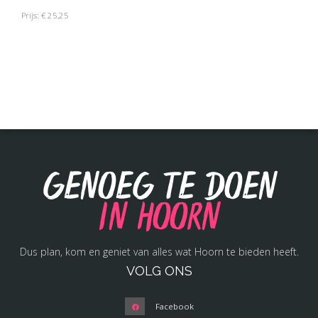
Prijs: € 25,25
Genoeg te doen
in Hoorn
Dus plan, kom en geniet van alles wat Hoorn te bieden heeft.
VOLG ONS
Facebook