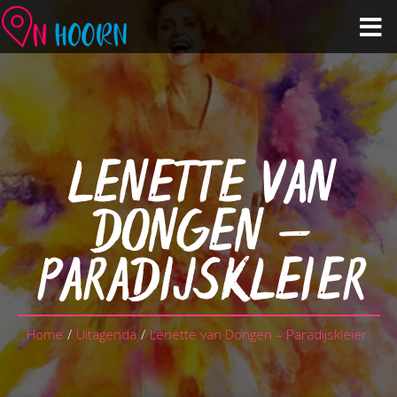
Agenda
Zien & Doen
LENETTE VAN
Winkelen & Horeca
DONGEN –
Over Hoorn
PARADIJSKLEIER
Plan je bezoek
Home
/
Uitagenda
/
Lenette van Dongen – Paradijskleier