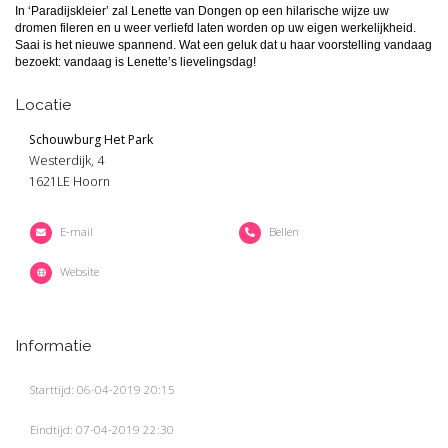
In ‘Paradijskleier’ zal Lenette van Dongen op een hilarische wijze uw
dromen fileren en u weer verliefd laten worden op uw eigen werkelijkheid.
Saai is het nieuwe spannend. Wat een geluk dat u haar voorstelling vandaag
bezoekt: vandaag is Lenette’s lievelingsdag!
Locatie
Schouwburg Het Park
Westerdijk, 4
1621LE Hoorn
E-mail
Bellen
Website
Informatie
Starttijd: 06-04-2019 20:15
Eindtijd: 07-04-2019 22:30