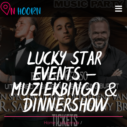
Agenda
Zien & Doen
LUCKY STAR
Winkelen & Horeca
EVENTS –
Over Hoorn
MUZIEKBINGO &
Plan je bezoek
DINNERSHOW
Home
/
Uitagenda
/