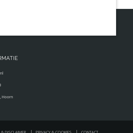
RMATIE
nl
3
, Hoorn
& DISCLAIMER
PRIVACY & COOKIES
CONTACT