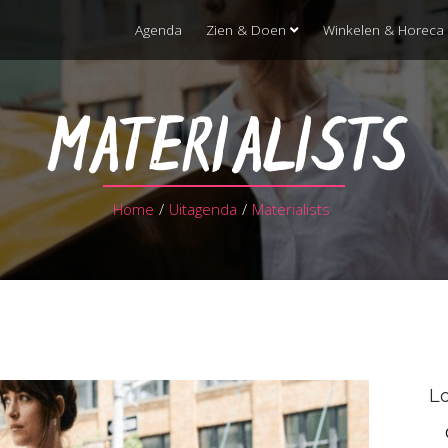
Agenda
Zien & Doen
Winkelen & Horeca
MATERIALISTS
Home
/
Uitagenda
/
Materialists
Lo