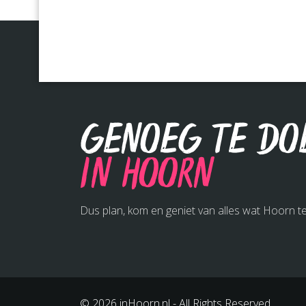
Genoeg te do
in Hoorn
Dus plan, kom en geniet van alles wat Hoorn te
© 2026 inHoorn.nl - All Rights Reserved.