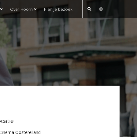
Over Hoorn
Plan je bezoek
catie
Cinema Oostereiland