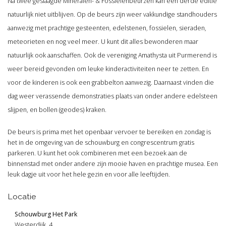
Na twee geslaagde Mineralen- & Fossielenbeurzen kan een derde editie
natuurlijk niet uitblijven. Op de beurs zijn weer vakkundige standhouders
aanwezig met prachtige gesteenten, edelstenen, fossielen, sieraden,
meteorieten en nog veel meer. U kunt dit alles bewonderen maar
natuurlijk ook aanschaffen. Ook de vereniging Amathysta uit Purmerend is
weer bereid gevonden om leuke kinderactiviteiten neer te zetten. En
voor de kinderen is ook een grabbelton aanwezig. Daarnaast vinden die
dag weer verassende demonstraties plaats van onder andere edelsteen
slijpen, en bollen (geodes) kraken.
De beurs is prima met het openbaar vervoer te bereiken en zondag is
het in de omgeving van de schouwburg en congrescentrum gratis
parkeren. U kunt het ook combineren met een bezoek aan de
binnenstad met onder andere zijn mooie haven en prachtige musea. Een
leuk dagje uit voor het hele gezin en voor alle leeftijden.
Locatie
Schouwburg Het Park
Westerdijk, 4