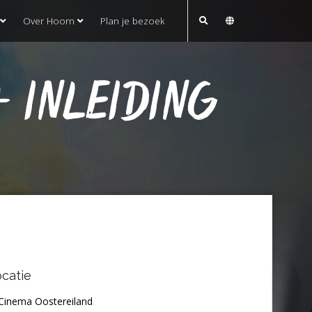
Over Hoorn
Plan je bezoek
+ INLEIDING
catie
Cinema Oostereiland