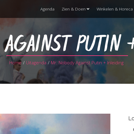
Agenda
Zien & Doen
Winkelen & Horeca
 AGAINST PUTIN 
Home
/
Uitagenda
/
Mr. Nobody Against Putin + Inleiding
Lo