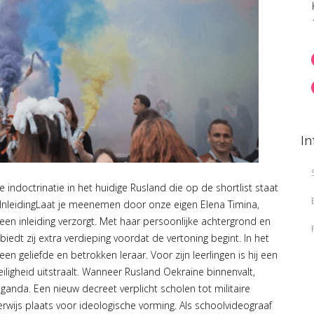
In
doctrinatie in het huidige Rusland die op de shortlist staat
InleidingLaat je meenemen door onze eigen Elena Timina,
een inleiding verzorgt. Met haar persoonlijke achtergrond en
biedt zij extra verdieping voordat de vertoning begint. In het
en geliefde en betrokken leraar. Voor zijn leerlingen is hij een
ligheid uitstraalt. Wanneer Rusland Oekraïne binnenvalt,
ganda. Een nieuw decreet verplicht scholen tot militaire
ijs plaats voor ideologische vorming. Als schoolvideograaf