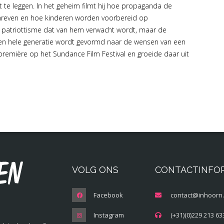
t te leggen. In het geheim filmt hij hoe propaganda de
chreven en hoe kinderen worden voorbereid op
n patriottisme dat van hem verwacht wordt, maar de
n een hele generatie wordt gevormd naar de wensen van een
première op het Sundance Film Festival en groeide daar uit
en
VOLG ONS
CONTACTINFO
Facebook
contact@inhoorn.
Instagram
(+31)(0)229 213 63