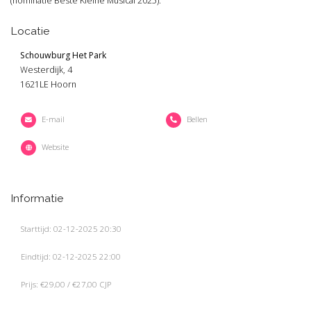
(nominatie Beste Kleine Musical 2025).
Locatie
Schouwburg Het Park
Westerdijk, 4
1621LE Hoorn
E-mail
Bellen
Website
Informatie
Starttijd: 02-12-2025 20:30
Eindtijd: 02-12-2025 22:00
Prijs: €29,00 / €27,00 CJP