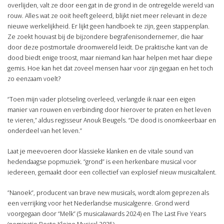
overlijden, valt ze door een gat in de grond in de ontregelde wereld van
rouw. Alles wat ze ooit heeft geleerd, blijkt niet meer relevant in deze
nieuwe werkelijkheid. Er lijkt geen handboek te zijn, geen stappenplan.
Ze zoekt houvast bij de bijzondere begrafenisondernemer, die haar
door deze postmortale droomwereld leidt. De praktische kant van de
dood biedt enige troost, maar niemand kan haar helpen met haar diepe
gemis. Hoe kan het dat zoveel mensen haar voor zijn gegaan en het toch
zo eenzaam voelt?
“Toen mijn vader plotseling overleed, verlangde ik naar een eigen
manier van rouwen en verbinding door hierover te praten en het leven
te vieren,” aldus regisseur Anouk Beugels. “De dood is onomkeerbaar en
onderdeel van het leven.”
Laat je meevoeren door klassieke klanken en de vitale sound van
hedendaagse popmuziek. ”grond” is een herkenbare musical voor
iedereen, gemaakt door een collectief van explosief nieuw musicaltalent.
”Nanoek”, producent van brave new musicals, wordt alom geprezen als
een verrijking voor het Nederlandse musicalgenre. Grond werd
voorgegaan door “Melk” (5 musicalawards 2024) en The Last Five Years