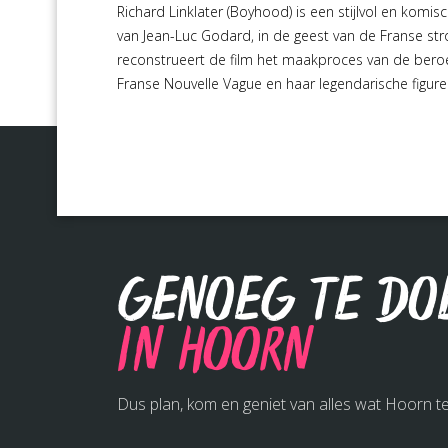
Richard Linklater (Boyhood) is een stijlvol en kom
van Jean-Luc Godard, in de geest van de Franse st
reconstrueert de film het maakproces van de beroe
Franse Nouvelle Vague en haar legendarische figure
Genoeg te do
in Hoorn
Dus plan, kom en geniet van alles wat Hoorn te