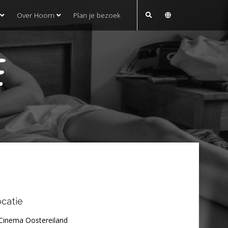
Over Hoorn
Plan je bezoek
E
catie
Cinema Oostereiland