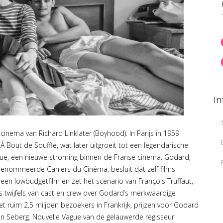
In
cinema van Richard Linklater (Boyhood). In Parijs in 1959
À Bout de Souffle, wat later uitgroeit tot een legendarische
Vague, een nieuwe stroming binnen de Franse cinema. Godard,
 gerenommeerde Cahiers du Cinéma, besluit dat zelf films
or een lowbudgetfilm en zet het scenario van François Truffaut,
 twijfels van cast en crew over Godard’s merkwaardige
et ruim 2,5 miljoen bezoekers in Frankrijk, prijzen voor Godard
n Seberg. Nouvelle Vague van de gelauwerde regisseur