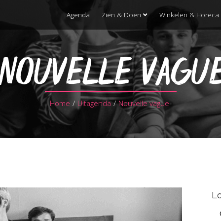
Agenda
Zien & Doen
Winkelen & Horeca
NOUVELLE VAGU
Home
/
Uitagenda
/
Nouvelle vague
Lo