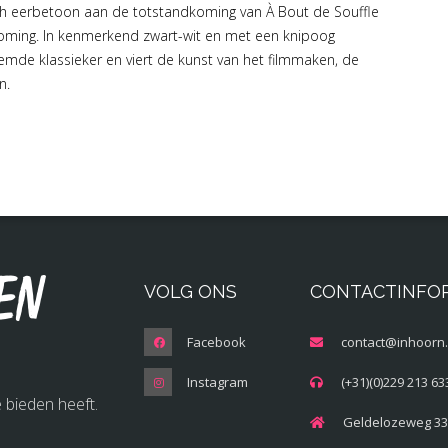
isch eerbetoon aan de totstandkoming van À Bout de Souffle
roming. In kenmerkend zwart-wit en met een knipoog
mde klassieker en viert de kunst van het filmmaken, de
n.
en
VOLG ONS
CONTACTINFO
Facebook
contact@inhoorn.
Instagram
(+31)(0)229 213 63
 bieden heeft.
Geldelozeweg 33