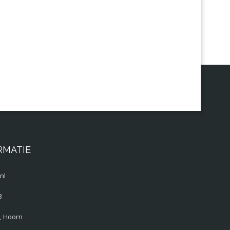
RMATIE
nl
3
, Hoorn