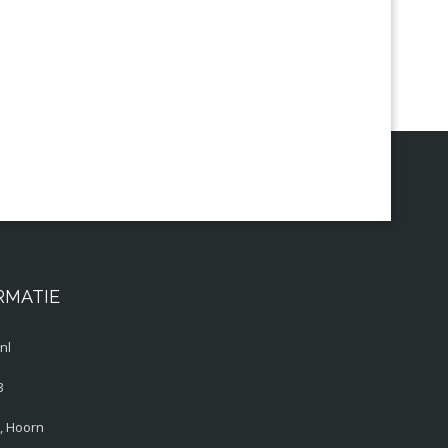
RMATIE
nl
3
, Hoorn