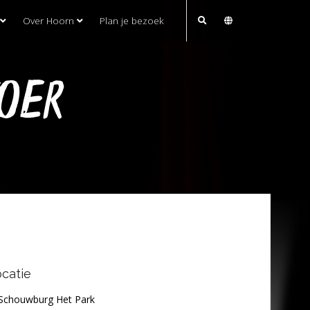
Over Hoorn
Plan je bezoek
OER
catie
Schouwburg Het Park