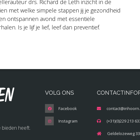
lerauteur drs. Richard de Leth inzicht in de
 zien met welke simpele stappen jij je gezondheid
 een ontspannen avond met essentiële
en. Is je lijf je lief, leef dan preventief.
en
VOLG ONS
CONTACTINFO
Facebook
contact@inhoorn.
Instagram
(+31)(0)229 213 63
 bieden heeft.
Geldelozeweg 33