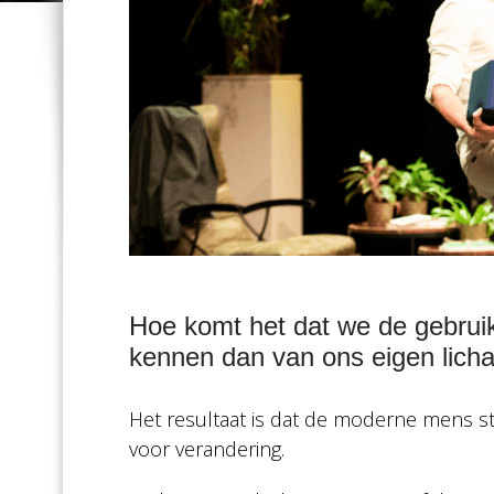
https://www.hetpark.nl/programma/oersterk-
theatertoer-
Hoe komt het dat we de gebruik
richard-
kennen dan van ons eigen lic
de-
leth
Het resultaat is dat de moderne mens ste
OERsterk
voor verandering.
TheatertOER
2024-