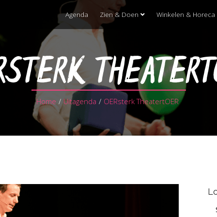
Agenda
Zien & Doen
Winkelen & Horeca
RSTERK THEATERT
Home
/
Uitagenda
/
OERsterk TheatertOER
Lo