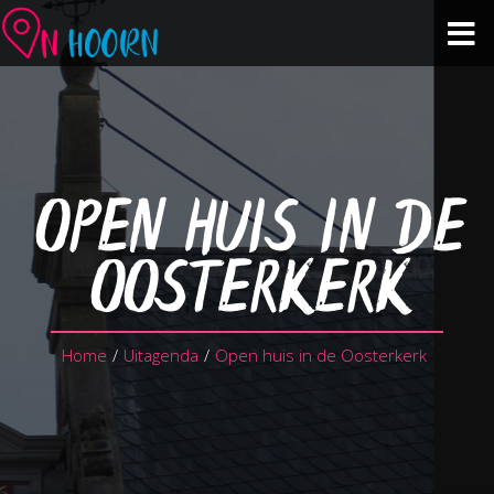
Agenda
Zien & Doen
OPEN HUIS IN DE
Winkelen & Horeca
OOSTERKERK
Over Hoorn
Home
/
Uitagenda
/
Open huis in de Oosterkerk
Plan je bezoek