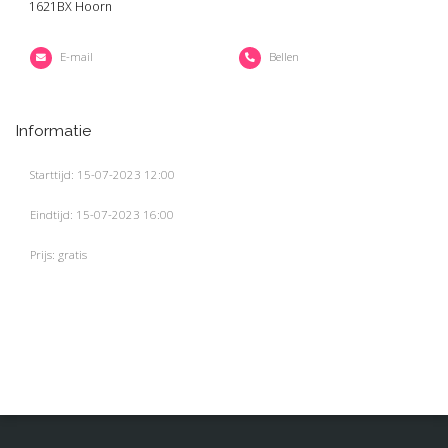
1621BX Hoorn
E-mail
Bellen
Informatie
Starttijd: 15-07-2023 12:00
Eindtijd: 15-07-2023 16:00
Prijs: gratis