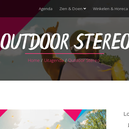
Agenda
Zien & Doen
Winkelen & Horeca
OUTDOOR STERE
Home
/
Uitagenda
/
Outdoor Stereo
Lo