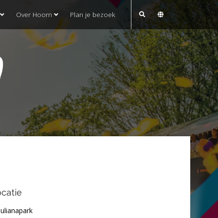
Over Hoorn
Plan je bezoek
O
catie
Julianapark