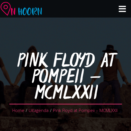
Agenda
Zien & Doen
PINK FLOYD AT
Winkelen & Horeca
POMPEII –
Over Hoorn
MCMLXXII
Plan je bezoek
Home
/
Uitagenda
/
Pink Floyd at Pompeii – MCMLXXII