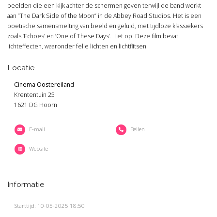
beelden die een kijk achter de schermen geven terwijl de band werkt
aan “The Dark Side of the Moon” in de Abbey Road Studios. Het is een
poëtische samensmelting van beeld en geluid, met tijdloze klassiekers
zoals ‘Echoes’ en ‘One of These Days’. Let op: Deze film bevat
lichteffecten, waaronder felle lichten en lichtflitsen.
Locatie
Cinema Oostereiland
Krententuin 25
1621 DG Hoorn
E-mail
Bellen
Website
Informatie
Starttijd: 10-05-2025 18:50