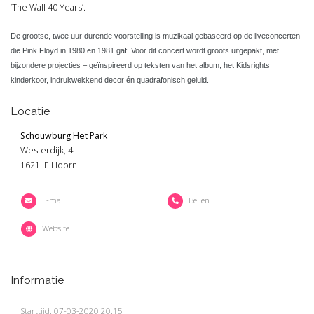
’The Wall 40 Years’.
De grootse, twee uur durende voorstelling is muzikaal gebaseerd op de liveconcerten
die Pink Floyd in 1980 en 1981 gaf. Voor dit concert wordt groots uitgepakt, met
bijzondere projecties – geïnspireerd op teksten van het album, het Kidsrights
kinderkoor, indrukwekkend decor én quadrafonisch geluid.
Locatie
Schouwburg Het Park
Westerdijk, 4
1621LE Hoorn
E-mail
Bellen
Website
Informatie
Starttijd: 07-03-2020 20:15