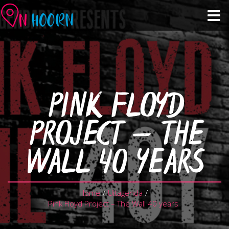
Agenda
Zien & Doen
PINK FLOYD
Winkelen & Horeca
PROJECT – THE
Over Hoorn
WALL 40 YEARS
Plan je bezoek
Home
/
Uitagenda
/
Pink Floyd Project – The Wall 40 years