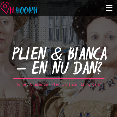
Agenda
Zien & Doen
PLIEN & BIANCA
Winkelen & Horeca
– EN NU DAN?
Over Hoorn
Home
/
Uitagenda
/
Plien & Bianca – En nu dan?
Plan je bezoek