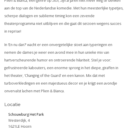
Plien & Bianca, een genre op zich, zijn al jaren niet meer weg te denken
aan de top van de Nederlandse komedie. Met hun meesterlijke typetjes,
scherpe dialogen en sublieme timing kon een zevende
theaterprogramma niet uitblijven en die gaat dit seizoen wegens succes
in reprise!
In
‘
En nu dan?’ wacht er een onvergetelijke stoet aan typeringen en
nemen de dames je weer een avond mee in hun unieke mix van
hartverscheurende humor en ontroerende hilariteit. Stel je voor:
gefrustreerde kabouters, een enorme sprong in het diepe, giraffen in
het theater, ‘Changing of the Guard’ en een kanon. Mix dat met
turboverkledingen en een majestueus decor en je krijgt een avondje
onvervalst lachen met Plien & Bianca.
Locatie
Schouwburg Het Park
Westerdijk, 4
1621LE Hoorn