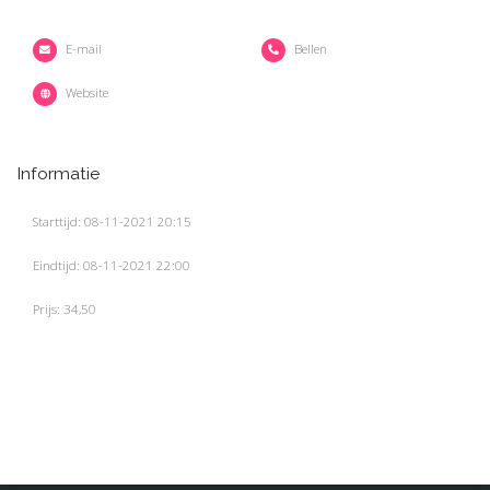
E-mail
Bellen
Website
Informatie
Starttijd: 08-11-2021 20:15
Eindtijd: 08-11-2021 22:00
Prijs: 34,50