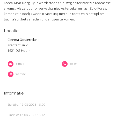
Korea. Maar Dong-Hyun wordt steeds nieuwsgieriger naar zijn Koreaanse
afkomst. Als ze door onverwachts nieuws terugkeren naar Zuid-Korea,
komen ze eindelijk weer in aanraking met hun roots en is het tijd om
trauma’s uit het verleden onder ogen te komen.
Locatie
Cinema Oostereiland
Krententuin 25
1621 DG Hoorn
E-mail
Bellen
Website
Informatie
Starttijd: 12-08-2023 16:00
Eindtijd: 12-08-2023 18:12