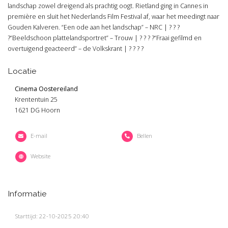
landschap zowel dreigend als prachtig oogt. Rietland ging in Cannes in
première en sluit het Nederlands Film Festival af, waar het meedingt naar
Gouden Kalveren. “Een ode aan het landschap” – NRC | ? ? ?
?“Beeldschoon plattelandsportret” – Trouw | ? ? ? ?“Fraai gefilmd en
overtuigend geacteerd” – de Volkskrant | ? ? ? ?
Locatie
Cinema Oostereiland
Krententuin 25
1621 DG Hoorn
E-mail
Bellen
Website
Informatie
Starttijd: 22-10-2025 20:40