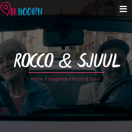
Agenda
Zien & Doen
ROCCO & SJUUL
Winkelen & Horeca
Home
/
Uitagenda
/
Rocco & Sjuul
Over Hoorn
Plan je bezoek