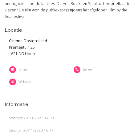
onenigheid in beide families. Durven Rocco en Sjuul toch voor elkaar te
kiezen? De film won de publieksprijs tijdens het afgelopen Film by the
Sea festival.
Locatie
Cinema Oostereiland
Krententuin 25
1621 DG Hoorn
E-mail
Bellen
Website
Informatie
Starttijd: 20-11-2023 14:30
Eindtijd: 20-11-2023 16:17