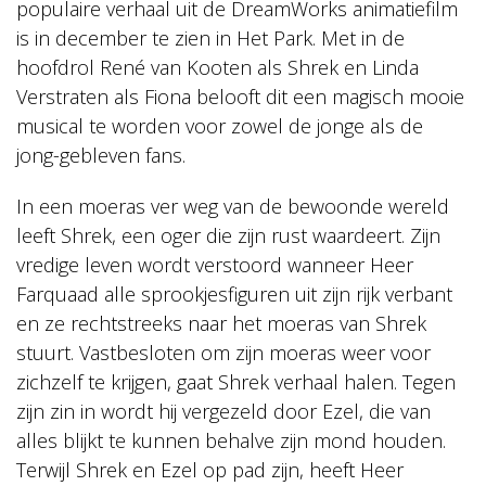
populaire verhaal uit de DreamWorks animatiefilm
22T12:00:00+00:00
2024-
is in december te zien in Het Park. Met in de
12-
hoofdrol René van Kooten als Shrek en Linda
22T13:30:00+00:00
Verstraten als Fiona belooft dit een magisch mooie
De
Musical
musical te worden voor zowel de jonge als de
jong-gebleven fans.
In een moeras ver weg van de bewoonde wereld
leeft Shrek, een oger die zijn rust waardeert. Zijn
vredige leven wordt verstoord wanneer Heer
Farquaad alle sprookjesfiguren uit zijn rijk verbant
en ze rechtstreeks naar het moeras van Shrek
stuurt. Vastbesloten om zijn moeras weer voor
zichzelf te krijgen, gaat Shrek verhaal halen. Tegen
zijn zin in wordt hij vergezeld door Ezel, die van
alles blijkt te kunnen behalve zijn mond houden.
Terwijl Shrek en Ezel op pad zijn, heeft Heer