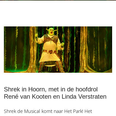
https://www.hetpark.nl/programma/shrek-
de-
Shrek in Hoorn, met in de hoofdrol
musical-
René van Kooten en Linda Verstraten
2
Shrek
2024-
Shrek de Musical komt naar Het Park! Het
12-