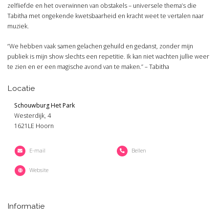
zelfliefde en het overwinnen van obstakels – universele thema’s die
Tabitha met ongekende kwetsbaarheid en kracht weet te vertalen naar
muziek.
‘’We hebben vaak samen gelachen gehuild en gedanst, zonder mijn
publiek is mijn show slechts een repetitie. Ik kan niet wachten jullie weer
te zien en er een magische avond van te maken.’’ – Tabitha
Locatie
Schouwburg Het Park
Westerdijk, 4
1621LE Hoorn
E-mail
Bellen
Website
Informatie