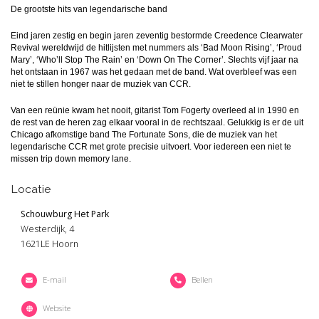
De grootste hits van legendarische band
Eind jaren zestig en begin jaren zeventig bestormde Creedence Clearwater
Revival wereldwijd de hitlijsten met nummers als ‘Bad Moon Rising’, ‘Proud
Mary’, ‘Who’ll Stop The Rain’ en ‘Down On The Corner’. Slechts vijf jaar na
het ontstaan in 1967 was het gedaan met de band. Wat overbleef was een
niet te stillen honger naar de muziek van CCR.
Van een reünie kwam het nooit, gitarist Tom Fogerty overleed al in 1990 en
de rest van de heren zag elkaar vooral in de rechtszaal. Gelukkig is er de uit
Chicago afkomstige band The Fortunate Sons, die de muziek van het
legendarische CCR met grote precisie uitvoert. Voor iedereen een niet te
missen trip down memory lane.
Locatie
Schouwburg Het Park
Westerdijk, 4
1621LE Hoorn
E-mail
Bellen
Website