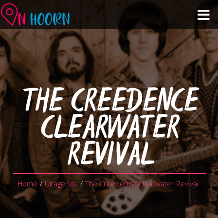
Agenda
Zien & Doen
THE CREEDENCE
Winkelen & Horeca
CLEARWATER
Over Hoorn
REVIVAL
Plan je bezoek
Home
/
Uitagenda
/
The Creedence Clearwater Revival