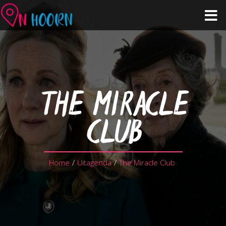
Agenda
Zien & Doen
THE MIRACLE
Winkelen & Horeca
CLUB
Over Hoorn
Home
/
Uitagenda
/
The Miracle Club
Plan je bezoek