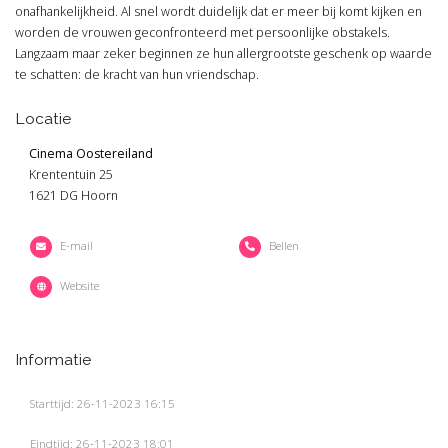
onafhankelijkheid. Al snel wordt duidelijk dat er meer bij komt kijken en
worden de vrouwen geconfronteerd met persoonlijke obstakels.
Langzaam maar zeker beginnen ze hun allergrootste geschenk op waarde
te schatten: de kracht van hun vriendschap.
Locatie
Cinema Oostereiland
Krententuin 25
1621 DG Hoorn
E-mail
Bellen
Website
Informatie
Starttijd: 26-11-2023 16:15
Eindtijd: 26-11-2023 18:01