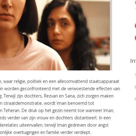
In
e, waar religie, politiek en een allesomvattend staatsapparaat
ezin worden geconfronteerd met de verwoestende effecten van
. Terwijl zijn dochters, Rezvan en Sana, zich zorgen maken
een straatdemonstratie, wordt Iman benoemd tot
 in Teheran. De druk op het gezin neemt toe wanneer Iman,
s verder van zijn vrouw en dochters distantieert. In een
erelaties uiteenvallen, terwijl Iman gedreven door angst
lijke overtuigingen en familie verder verdiept.