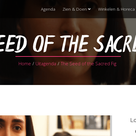
Agenda
Zien & Doen
Winkelen & Horeca
EED OF THE SACR
Home
/
Uitagenda
/
The Seed of the Sacred Fig
Lo