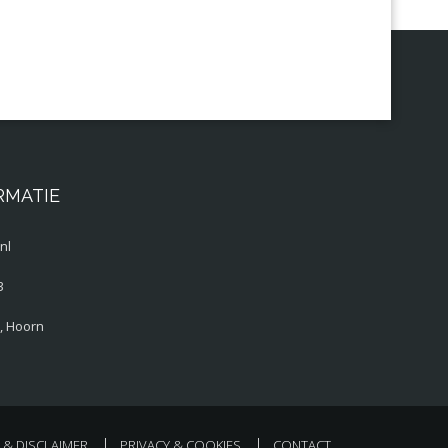
RMATIE
nl
3
, Hoorn
& DISCLAIMER
PRIVACY & COOKIES
CONTACT