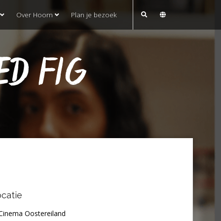
Over Hoorn
Plan je bezoek
ED FIG
catie
Cinema Oostereiland