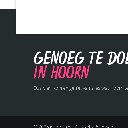
Genoeg te do
in Hoorn
Dus plan, kom en geniet van alles wat Hoorn te
© 2026 inHoorn.nl - All Rights Reserved.