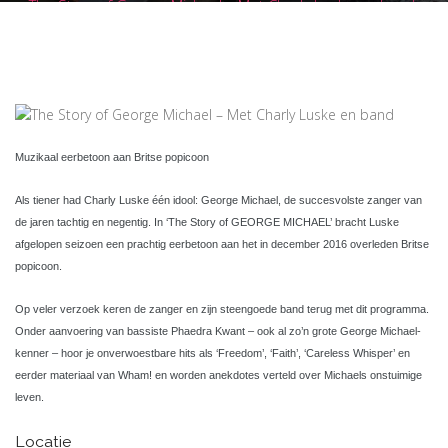
The Story of George Michael – Met Charly Luske en band
Muzikaal eerbetoon aan Britse popicoon
Als tiener had Charly Luske één idool: George Michael, de succesvolste zanger van
de jaren tachtig en negentig. In ‘The Story of GEORGE MICHAEL’ bracht Luske
afgelopen seizoen een prachtig eerbetoon aan het in december 2016 overleden Britse
popicoon.
Op veler verzoek keren de zanger en zijn steengoede band terug met dit programma.
Onder aanvoering van bassiste Phaedra Kwant – ook al zo’n grote George Michael-
kenner – hoor je onverwoestbare hits als ‘Freedom’, ‘Faith’, ‘Careless Whisper’ en
eerder materiaal van Wham! en worden anekdotes verteld over Michaels onstuimige
leven.
Locatie