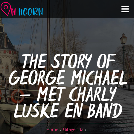
Agenda
Zien & Doen
THE STORY OF
Winkelen & Horeca
GEORGE MICHAEL
Over Hoorn
– MET CHARLY
Plan je bezoek
LUSKE EN BAND
Home
/
Uitagenda
/