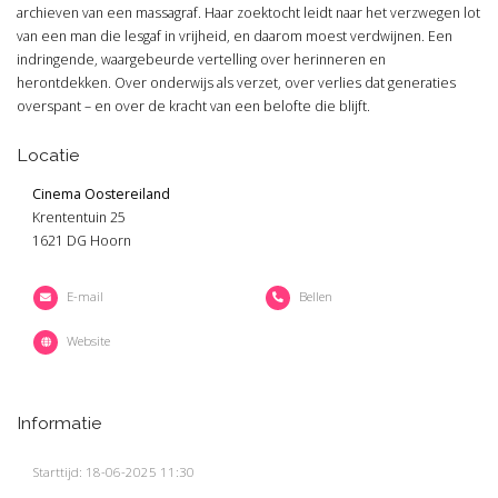
archieven van een massagraf. Haar zoektocht leidt naar het verzwegen lot
van een man die lesgaf in vrijheid, en daarom moest verdwijnen. Een
indringende, waargebeurde vertelling over herinneren en
herontdekken. Over onderwijs als verzet, over verlies dat generaties
overspant – en over de kracht van een belofte die blijft.
Locatie
Cinema Oostereiland
Krententuin 25
1621 DG Hoorn
E-mail
Bellen
Website
Informatie
Starttijd: 18-06-2025 11:30