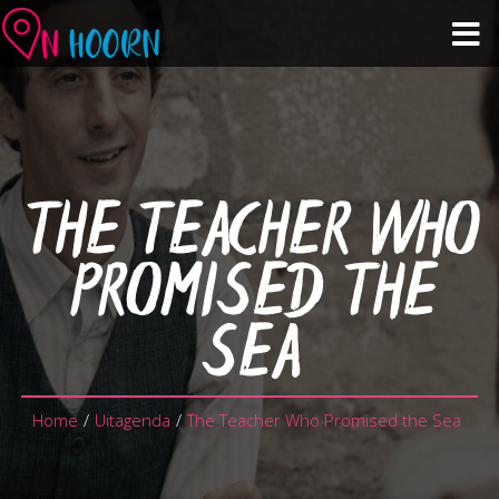
Agenda
Zien & Doen
THE TEACHER WHO
Winkelen & Horeca
PROMISED THE
Over Hoorn
SEA
Plan je bezoek
Home
/
Uitagenda
/
The Teacher Who Promised the Sea