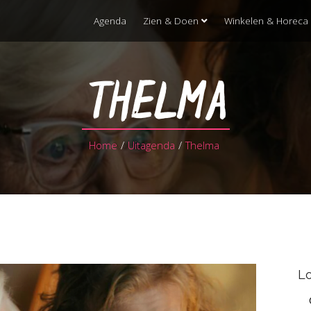
Agenda
Zien & Doen
Winkelen & Horeca
THELMA
Home
/
Uitagenda
/
Thelma
Lo