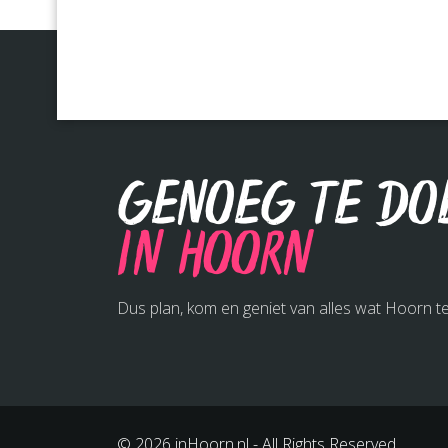
Genoeg te do
in Hoorn
Dus plan, kom en geniet van alles wat Hoorn te
© 2026 inHoorn.nl - All Rights Reserved.