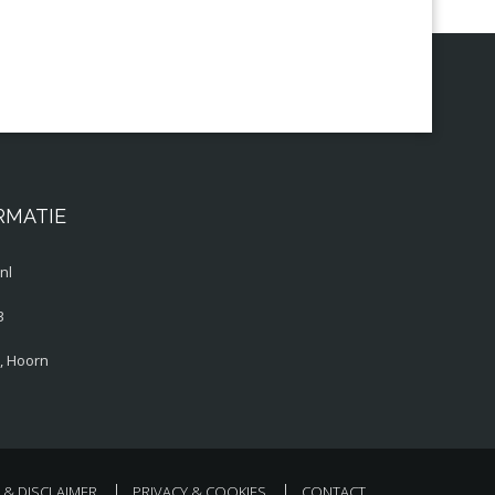
RMATIE
nl
3
, Hoorn
& DISCLAIMER
PRIVACY & COOKIES
CONTACT