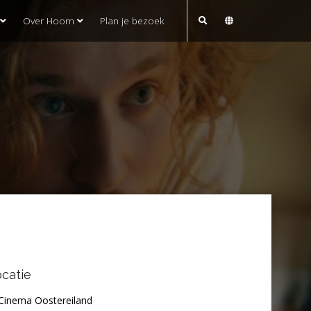
Over Hoorn
Plan je bezoek
catie
Cinema Oostereiland