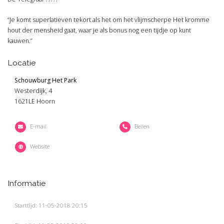
“Je komt superlatieven tekort als het om het vlijmscherpe Het kromme
hout der mensheid gaat, waar je als bonus nog een tijdje op kunt
kauwen.”
Locatie
Schouwburg Het Park
Westerdijk, 4
1621LE Hoorn
E-mail
Bellen
Website
Informatie
Starttijd: 11-05-2018 20:15