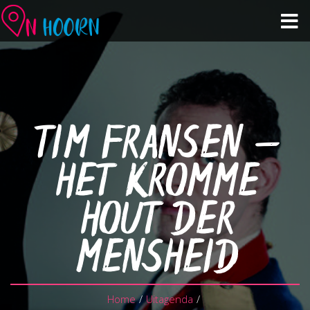
Agenda
Zien & Doen
TIM FRANSEN –
Winkelen & Horeca
HET KROMME
Over Hoorn
HOUT DER
Plan je bezoek
MENSHEID
Home
/
Uitagenda
/