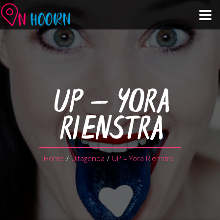
Agenda
Zien & Doen
UP – YORA
Winkelen & Horeca
RIENSTRA
Over Hoorn
Home
/
Uitagenda
/
UP – Yora Rienstra
Plan je bezoek