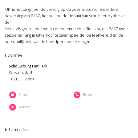
‘UP’ is het aangrijpende vervolg op de zeer succesvolle eerdere
bewerking van PAAZ, het bejubelde debuut van schrijfster Myrthe van
der
Meer. Als geen ander weet comédienne Yora Rienstra, die PAAZ twee
seizoenen lang in uitverkochte zalen speelde, de leefwereld en de
persoonlijkheid van de hoofdpersoon te vangen.
Locatie
Schouwburg Het Park
Westerdijk, 4
1621LE Hoorn
E-mail
Bellen
Website
Informatie