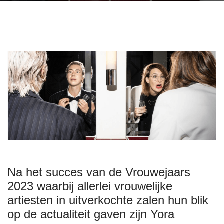
https://www.hetpark.nl/programma/vrouwejaars
Vrouwejaars
Na het succes van de Vrouwejaars
2024-
2023 waarbij allerlei vrouwelijke
12-
10T20:30:00+00:00
artiesten in uitverkochte zalen hun blik
2024-
op de actualiteit gaven zijn Yora
12-