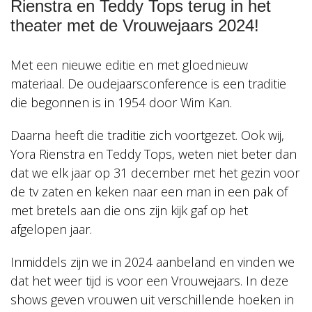
Rienstra en Teddy Tops terug in het
10T22:00:00+00:00
Met
theater met de Vrouwejaars 2024!
Yora
Rienstra
Met een nieuwe editie en met gloednieuw
en
Teddy
materiaal. De oudejaarsconference is een traditie
Tops
die begonnen is in 1954 door Wim Kan.
Daarna heeft die traditie zich voortgezet. Ook wij,
Yora Rienstra en Teddy Tops, weten niet beter dan
dat we elk jaar op 31 december met het gezin voor
de tv zaten en keken naar een man in een pak of
met bretels aan die ons zijn kijk gaf op het
afgelopen jaar.
Inmiddels zijn we in 2024 aanbeland en vinden we
dat het weer tijd is voor een Vrouwejaars. In deze
shows geven vrouwen uit verschillende hoeken in