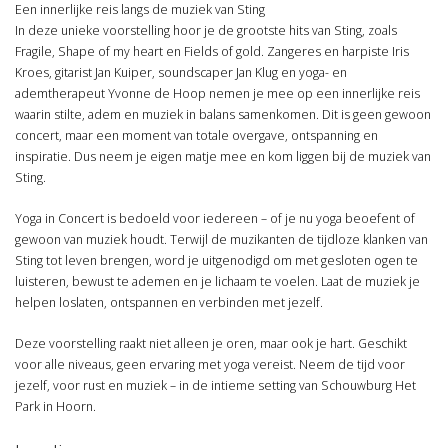
Een innerlijke reis langs de muziek van Sting
In deze unieke voorstelling hoor je de grootste hits van Sting, zoals
Fragile, Shape of my heart en Fields of gold. Zangeres en harpiste Iris
Kroes, gitarist Jan Kuiper, soundscaper Jan Klug en yoga- en
ademtherapeut Yvonne de Hoop nemen je mee op een innerlijke reis
waarin stilte, adem en muziek in balans samenkomen. Dit is geen gewoon
concert, maar een moment van totale overgave, ontspanning en
inspiratie. Dus neem je eigen matje mee en kom liggen bij de muziek van
Sting.
Yoga in Concert is bedoeld voor iedereen – of je nu yoga beoefent of
gewoon van muziek houdt. Terwijl de muzikanten de tijdloze klanken van
Sting tot leven brengen, word je uitgenodigd om met gesloten ogen te
luisteren, bewust te ademen en je lichaam te voelen. Laat de muziek je
helpen loslaten, ontspannen en verbinden met jezelf.
Deze voorstelling raakt niet alleen je oren, maar ook je hart. Geschikt
voor alle niveaus, geen ervaring met yoga vereist. Neem de tijd voor
jezelf, voor rust en muziek – in de intieme setting van Schouwburg Het
Park in Hoorn.