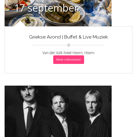
17 september
Griekse Avond | Buffet & Live Muziek
Van der Valk hotel Hoorn, Hoorn
More information