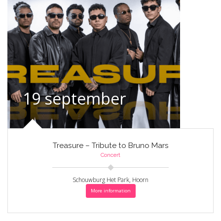
19 september
Treasure – Tribute to Bruno Mars
Concert
Schouwburg Het Park, Hoorn
More information