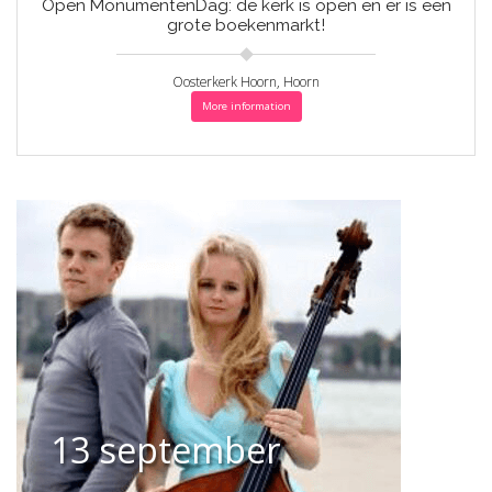
Open MonumentenDag: de kerk is open en er is een
grote boekenmarkt!
Oosterkerk Hoorn, Hoorn
More information
13 september