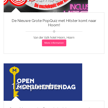
De Nieuwe Grote PopQuiz met Hitster komt naar
Hoorn!
Van der Valk hotel Hoorn, Hoorn
More information
12 september