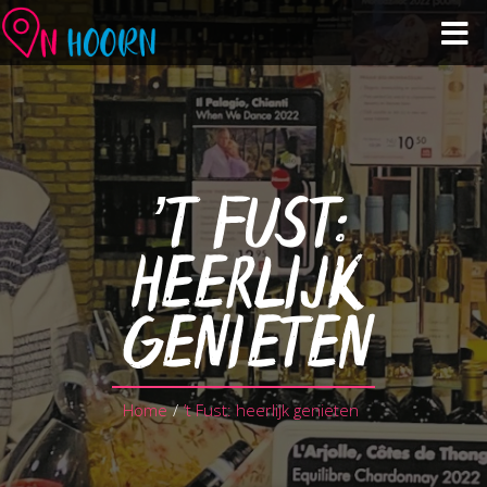
Agenda
Zien & Doen
’T FUST:
Winkelen & Horeca
HEERLIJK
Over Hoorn
GENIETEN
Plan je bezoek
Home
/
’t Fust: heerlijk genieten