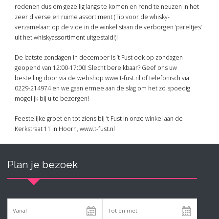
redenen dus om gezellig langs te komen en rond te neuzen in het
zeer diverse en ruime assortiment (Tip voor de whisky-
verzamelaar: op de vide in de winkel staan de verborgen ‘pareltjes’
uit het whiskyassortiment uitgestald!)!
De laatste zondagen in december is ‘t Fust ook op zondagen
geopend van 12:00-17:00! Slecht bereikbaar? Geef ons uw
bestelling door via de webshop www.t-fust.nl of telefonisch via
0229-214974 en we gaan ermee aan de slag om het zo spoedig
mogelijk bij u te bezorgen!
Feestelijke groet en tot ziens bij ’t Fust in onze winkel aan de
Kerkstraat 11 in Hoorn, www.t-fust.nl
Plan je bezoek