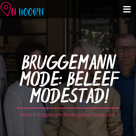
Agenda
Zien & Doen
BRUGGEMANN
Winkelen & Horeca
MODE: BELEEF
Over Hoorn
MODESTAD!
Plan je bezoek
Home
/
Bruggemann Mode: beleef Modestad!