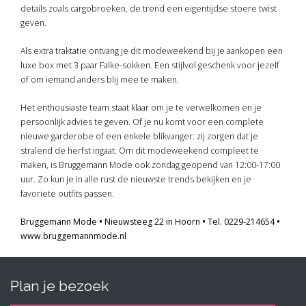
details zoals cargobroeken, de trend een eigentijdse stoere twist
geven.
Als extra traktatie ontvang je dit modeweekend bij je aankopen een
luxe box met 3 paar Falke-sokken. Een stijlvol geschenk voor jezelf
of om iemand anders blij mee te maken.
Het enthousiaste team staat klaar om je te verwelkomen en je
persoonlijk advies te geven. Of je nu komt voor een complete
nieuwe garderobe of een enkele blikvanger: zij zorgen dat je
stralend de herfst ingaat. Om dit modeweekend compleet te
maken, is Bruggemann Mode ook zondag geopend van 12:00-17:00
uur. Zo kun je in alle rust de nieuwste trends bekijken en je
favoriete outfits passen.
Bruggemann Mode
•
Nieuwsteeg 22 in Hoorn
•
Tel. 0229-214654
•
www.bruggemannmode.nl
Plan je bezoek