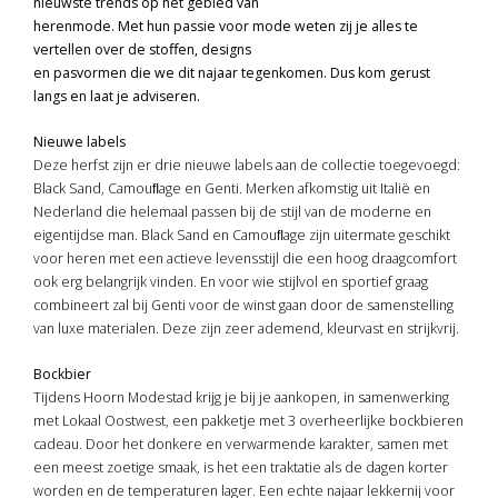
nieuwste trends op het gebied van
herenmode. Met hun passie voor mode weten zij je alles te
vertellen over de stoﬀen, designs
en pasvormen die we dit najaar tegenkomen. Dus kom gerust
langs en laat je adviseren.
Nieuwe labels
Deze herfst zijn er drie nieuwe labels aan de collectie toegevoegd:
Black Sand, Camouﬂage en Genti. Merken afkomstig uit Italië en
Nederland die helemaal passen bij de stijl van de moderne en
eigentijdse man. Black Sand en Camouﬂage zijn uitermate geschikt
voor heren met een actieve levensstijl die een hoog draagcomfort
ook erg belangrijk vinden. En voor wie stijlvol en sportief graag
combineert zal bij Genti voor de winst gaan door de samenstelling
van luxe materialen. Deze zijn zeer ademend, kleurvast en strijkvrij.
Bockbier
Tijdens Hoorn Modestad krijg je bij je aankopen, in samenwerking
met Lokaal Oostwest, een pakketje met 3 overheerlijke bockbieren
cadeau. Door het donkere en verwarmende karakter, samen met
een meest zoetige smaak, is het een traktatie als de dagen korter
worden en de temperaturen lager. Een echte najaar lekkernij voor