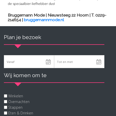
de speciaalbier-liefhebber dus!
Bruggemann Mode | Nieuwsteeg 22 Hoorn | T. 0229-
214654 |
bruggemannmode.nl
Plan je bezoek
Wij komen om te
Winkelen
Overnachten
Stappen
Eten & Drinken