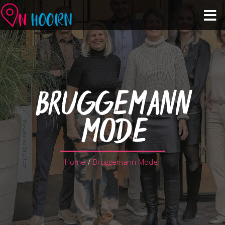
Agenda
Zien & Doen
BRUGGEMANN
Winkelen & Horeca
MODE
Over Hoorn
Home
/
Bruggemann Mode
Plan je bezoek