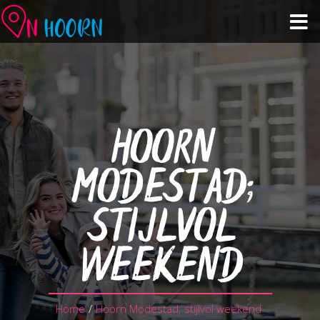
Agenda
Zien & Doen
HOORN
Winkelen & Horeca
MODESTAD;
Over Hoorn
STIJLVOL
Plan je bezoek
WEEKEND
Home
/
Hoorn Modestad; stijlvol weekend