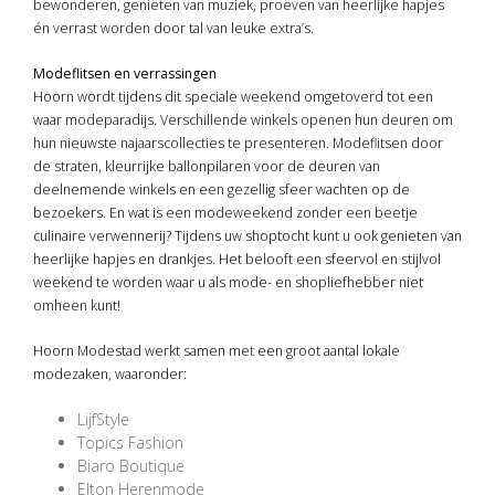
bewonderen, genieten van muziek, proeven van heerlijke hapjes
én verrast worden door tal van leuke extra’s.
Modeflitsen en verrassingen
Hoorn wordt tijdens dit speciale weekend omgetoverd tot een
waar modeparadijs. Verschillende winkels openen hun deuren om
hun nieuwste najaarscollecties te presenteren. Modeflitsen door
de straten, kleurrijke ballonpilaren voor de deuren van
deelnemende winkels en een gezellig sfeer wachten op de
bezoekers. En wat is een modeweekend zonder een beetje
culinaire verwennerij? Tijdens uw shoptocht kunt u ook genieten van
heerlijke hapjes en drankjes. Het belooft een sfeervol en stijlvol
weekend te worden waar u als mode- en shopliefhebber niet
omheen kunt!
Hoorn Modestad werkt samen met een groot aantal lokale
modezaken, waaronder:
LijfStyle
Topics Fashion
Biaro Boutique
Elton Herenmode