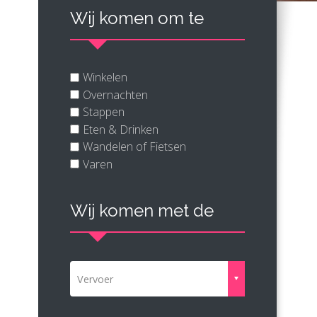
Wij komen om te
Winkelen
Overnachten
Stappen
Eten & Drinken
Wandelen of Fietsen
Varen
Wij komen met de
Vervoer