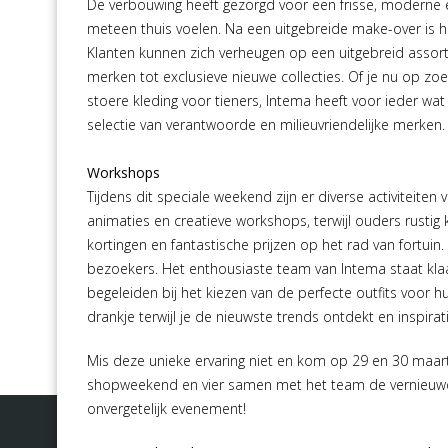
De verbouwing heeft gezorgd voor een frisse, moderne e
meteen thuis voelen. Na een uitgebreide make-over is het
Klanten kunnen zich verheugen op een uitgebreid assor
merken tot exclusieve nieuwe collecties. Of je nu op zoek
stoere kleding voor tieners, Intema heeft voor ieder wa
selectie van verantwoorde en milieuvriendelijke merken.
Workshops
Tijdens dit speciale weekend zijn er diverse activiteite
animaties en creatieve workshops, terwijl ouders rustig
kortingen en fantastische prijzen op het rad van fortuin
bezoekers. Het enthousiaste team van Intema staat klaa
begeleiden bij het kiezen van de perfecte outfits voo
drankje terwijl je de nieuwste trends ontdekt en inspi
Mis deze unieke ervaring niet en kom op 29 en 30 maart 
shopweekend en vier samen met het team de vernieuwd
onvergetelijk evenement!