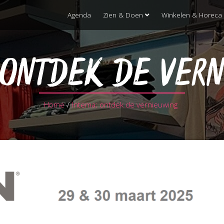
Agenda
Zien & Doen
Winkelen & Horeca
 ONTDEK DE VER
Home
/
Intema; ontdek de vernieuwing