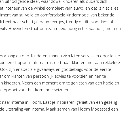
n uitnodigende sfeer, waar zowel kinderen als ouders zich
 interieur van de winkel compleet vernieuwd, en dat is niet alles!
timent van stijlvolle en comfortabele kindermode, van bekende
 bent naar schattige babykleertjes, trendy outfits voor kids of
t wils. Bovendien staat duurzaamheid hoog in het vaandel, met een
n voor jong en oud. Kinderen kunnen zich laten verrassen door leuke
 kunnen shoppen. Intema trakteert haar klanten met aantrekkelijke
. Ook zijn er speciale giveaways en goodiebags voor de eerste
r om klanten van persoonlijk advies te voorzien en hen te
r hun kinderen. Neem een moment om te genieten van een hapje en
ratie opdoet voor het komende seizoen.
naar Intema in Hoorn. Laat je inspireren, geniet van een gezellig
e uitstraling van Intema. Maak samen van Hoorn Modestad een