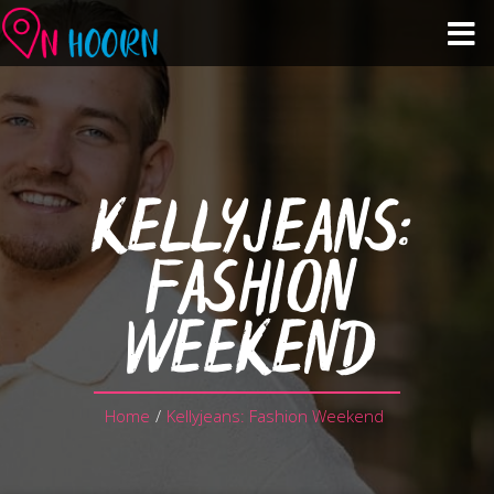
Agenda
Zien & Doen
KELLYJEANS:
Winkelen & Horeca
FASHION
Over Hoorn
WEEKEND
Plan je bezoek
Home
/
Kellyjeans: Fashion Weekend