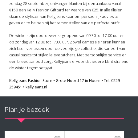
zondag 28 september, ontvangen klanten bij een aankoop vanaf
€150 een Kelly Fashion Giftcard ter waarde van €25. In alle filialen
staan de stylisten van Kellyjeans klaar om persoonlijk advies te
geven en te helpen bij het samenstellen van de perfecte outfit.
De winkels zijn doordeweeks geopend van 09.30 tot 17.00 uur en
op zondag van 12.00 tot 17.00 uur. Zowel dames als heren kunnen
zich laten verrassen door de veelzijdige collectie, die varieert van
casual basics tot stijlvolle eyecatchers. Met persoonlijke service en
een breed aanbod zorgt Kellyjeans ervoor dat iedere klant stralend
de winter tegemoet gaat.
Kellyjeans Fashion Store
•
Grote Noord 17 in Hoorn
•
Tel. 0229-
259451
•
kellyjeans.nl
Plan je bezoek