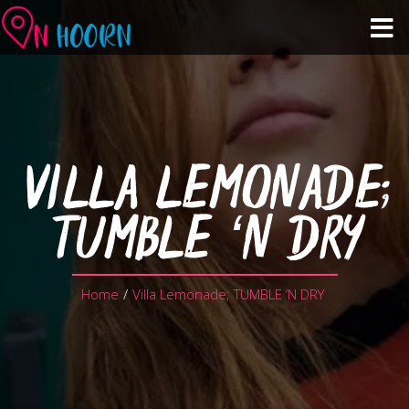
Agenda
Zien & Doen
VILLA LEMONADE;
Winkelen & Horeca
TUMBLE ‘N DRY
Over Hoorn
Home
/
Villa Lemonade; TUMBLE ‘N DRY
Plan je bezoek