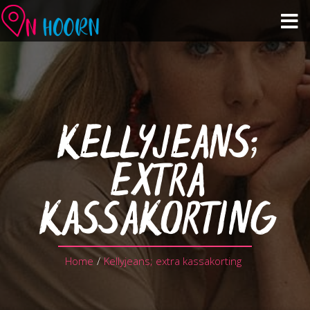
Agenda
Zien & Doen
KELLYJEANS;
Winkelen & Horeca
EXTRA
Over Hoorn
KASSAKORTING
Plan je bezoek
Home
/
Kellyjeans; extra kassakorting