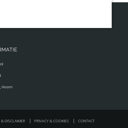
RMATIE
nl
3
, Hoorn
& DISCLAIMER
PRIVACY & COOKIES
CONTACT