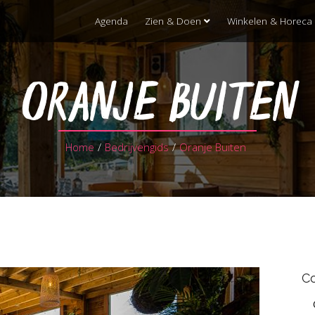
Agenda
Zien & Doen
Winkelen & Horeca
ORANJE BUITEN
Home
/
Bedrijvengids
/
Oranje Buiten
C