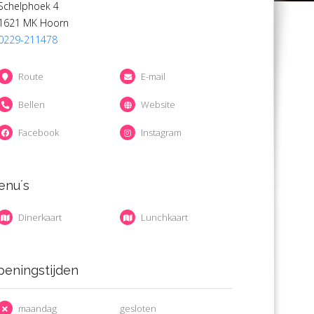
Schelphoek 4
1621 MK Hoorn
0229-211478
Route
E-mail
Bellen
Website
Facebook
Instagram
enu´s
Dinerkaart
Lunchkaart
eningstijden
maandag
gesloten