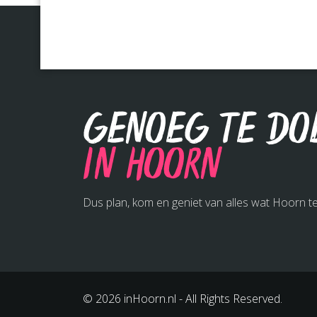
Genoeg te do
in Hoorn
Dus plan, kom en geniet van alles wat Hoorn te
© 2026 inHoorn.nl - All Rights Reserved.