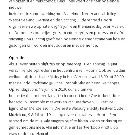
van organist en musicoloog Klaas Hoek voert ons naar boeiende
nieuwe
inzichten. In samenwerking met Alzheimer Nederland, afdeling
West-Friesland, Geriant en de Stichting Ouderenraad Hoorn
organiseren we op zaterdag 18 juni een themamiddag over Muziek
en Dementie voor vrijwilligers, mantelzorgers en professionals. De
stichting Diva Dichtbij geeft een boeiende demonstratie van hoe er
gezongen kan worden met ouderen met dementie.
Optredens
Als u liever buiten blijft zijn er op zaterdag 18 en zondag 19 juni
verschillende optredens in het centrum van Hoorn. Ook bent u dan
welkom bij de Indische Middag in Huis Verloren van 16.00 tot 20.00
met de Indo Rockband@-Once, Pencak Silat en heerlijke hapjes.
Op zondagavond 19 juni om 20.30 uur sluiten we
het festival af met een fantastisch concert in de Oosterkerk door
het Apollo Ensemble met werken van Beethoven (Ouverture
Egmont) en Mendelssohn (Die erste Walpurgisnacht). Festival Oude
Muziek nu, 9 & 16 t/m 19 juni op diverse locaties in Hoorn. Een
aanbod om de muzikale vingers bij af te likken. Wees er dus bij en
geniet met ons mee. Alle informatie en kaartverkoop vindt u op
www.oudemuzieknu.nl