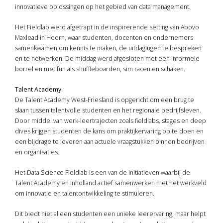
innovatieve oplossingen op het gebied van data management.
Het Fieldlab werd afgetrapt in de inspirerende setting van Abovo
Maxlead in Hoorn, waar studenten, docenten en ondernemers
samenkwamen om kennis te maken, de uitdagingen te bespreken
en te netwerken. De middag werd afgesloten met een informele
borrel en met fun als shuffleboarden, sim racen en schaken.
Talent Academy
De Talent Academy West-Friesland is opgericht om een brug te
slaan tussen talentvolle studenten en het regionale bedrijfsleven.
Door middel van werk-leertrajecten zoals fieldlabs, stages en deep
dives krijgen studenten de kans om praktijkervaring op te doen en
een bijdrage te leveren aan actuele vraagstukken binnen bedrijven
en organisaties.
Het Data Science Fieldlab is een van de initiatieven waarbij de
Talent Academy en Inholland actief samenwerken met het werkveld
om innovatie en talentontwikkeling te stimuleren.
Dit biedt niet alleen studenten een unieke leerervaring, maar helpt