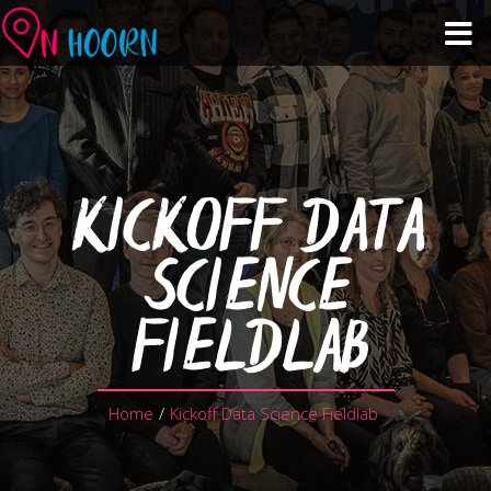
Agenda
Zien & Doen
KICKOFF DATA
Winkelen & Horeca
SCIENCE
Over Hoorn
FIELDLAB
Plan je bezoek
Home
/
Kickoff Data Science Fieldlab