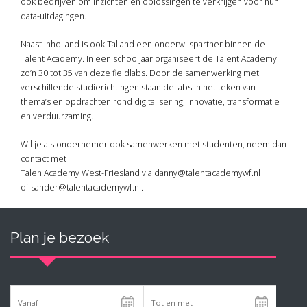
ook bedrijven om inzichten en oplossingen te verkrijgen voor hun
data-uitdagingen.
Naast Inholland is ook Talland een onderwijspartner binnen de
Talent Academy. In een schooljaar organiseert de Talent Academy
zo’n 30 tot 35 van deze fieldlabs. Door de samenwerking met
verschillende studierichtingen staan de labs in het teken van
thema’s en opdrachten rond digitalisering, innovatie, transformatie
en verduurzaming.
Wil je als ondernemer ook samenwerken met studenten, neem dan
contact met
Talen Academy West-Friesland via danny@talentacademywf.nl
of sander@talentacademywf.nl.
Plan je bezoek