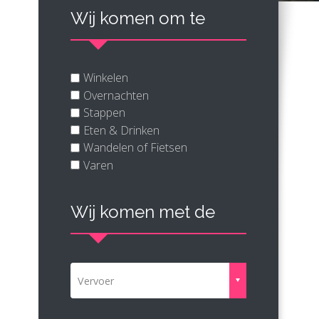
Wij komen om te
Winkelen
Overnachten
Stappen
Eten & Drinken
Wandelen of Fietsen
Varen
Wij komen met de
Vervoer