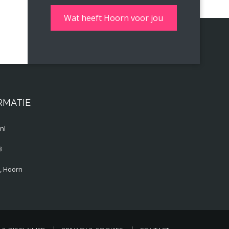
RMATIE
nl
3
, Hoorn