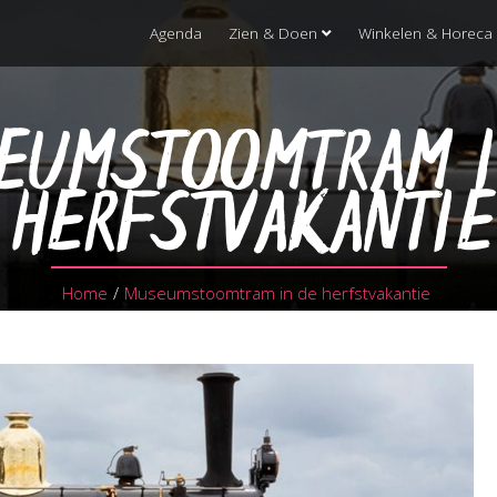
Agenda
Zien & Doen
Winkelen & Horeca
EUMSTOOMTRAM I
HERFSTVAKANTIE
Home
/
Museumstoomtram in de herfstvakantie