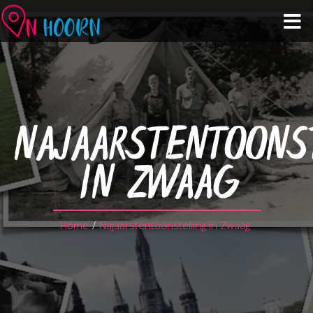
Agenda
Zien & Doen
NAJAARSTENTOONS
Winkelen & Horeca
IN ZWAAG
Over Hoorn
Home
/
Najaarstentoonstelling in Zwaag
Plan je bezoek