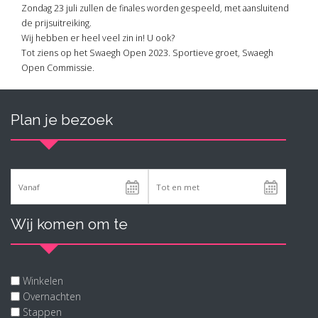
Zondag 23 juli zullen de finales worden gespeeld, met aansluitend
de prijsuitreiking.
Wij hebben er heel veel zin in! U ook?
Tot ziens op het Swaegh Open 2023. Sportieve groet, Swaegh
Open Commissie.
Plan je bezoek
Wij komen om te
Winkelen
Overnachten
Stappen