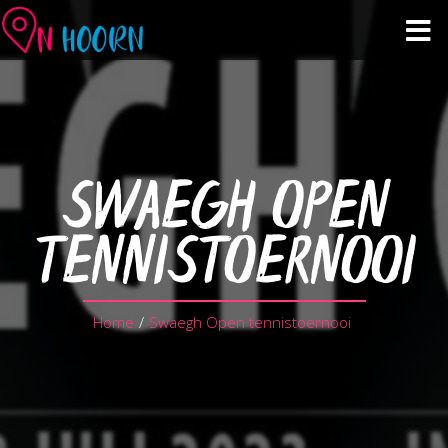
Agenda
Zien & Doen
SWAEGH OPEN
Winkelen & Horeca
TENNISTOERNOOI
Over Hoorn
Home
/
Swaegh Open tennistoernooi
Plan je bezoek