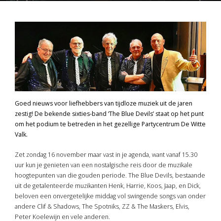
Goed nieuws voor liefhebbers van tijdloze muziek uit de jaren
zestig! De bekende sixties-band ‘The Blue Devils’ staat op het punt
om het podium te betreden in het gezellige Partycentrum De Witte
Valk.
Zet zondag 16 november maar vast in je agenda, want vanaf 15.30
uur kun je genieten van een nostalgische reis door de muzikale
hoogtepunten van die gouden periode. The Blue Devils, bestaande
uit de getalenteerde muzikanten Henk, Harrie, Koos, Jaap, en Dick,
beloven een onvergetelijke middag vol swingende songs van onder
andere Clif & Shadows, The Spotniks, ZZ & The Maskers, Elvis,
Peter Koelewijn en vele anderen.