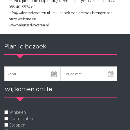
Heeft u juridische hulp nodig? Neemt u dan gerust contact op via
085-4019574 of
info@valensadvocaten.nl. Je kunt ook een bezoek brengen aan
onze website via:
www.valensadvocaten.nl
Plan je bezoek
Wij komen om te
Winkelen
Overnachten
Stappen