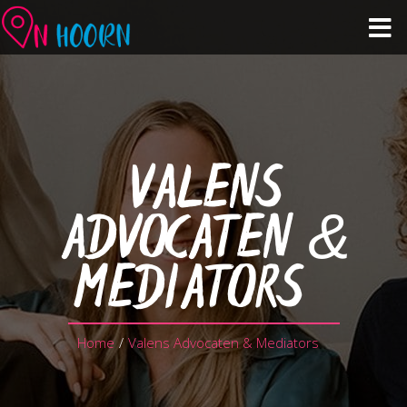
Agenda
Zien & Doen
VALENS
Winkelen & Horeca
ADVOCATEN &
Over Hoorn
MEDIATORS
Plan je bezoek
Home
/
Valens Advocaten & Mediators