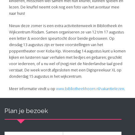
kinderen, misschien wel samen met hun knuffel, kunnen spelen en
lezen. De knuffel neemt ook nog een foto van het avontuur mee
naar huis!
Nieuw deze zomer is een extra activiteitenweek in Bibliotheek én
Wijkcentrum Risdam. Samen organiseren ze van 12 t/m 17 augustus
een letter & woorden speurtocht door beide gebouwen. Op
dinsdag 13 augustus zijn er twee voorstellingen van het
poppentheater over Koba Kip. Woensdag 14 augustus kunt u komen
kijken en luisteren naar verhalen met liedjes en gebaren; geschikt
voor iedereen, of u nu wel of (nog) niet de Nederlandse taal goed
verstaat. De week wordt afgesloten met een Digispreekuur XL op
donderdag 15 augustus in het wijkcentrum.
Meer informatie vindt u op
www.bibliotheekhoorn.nl/vakantielezen
.
Plan je bezoek