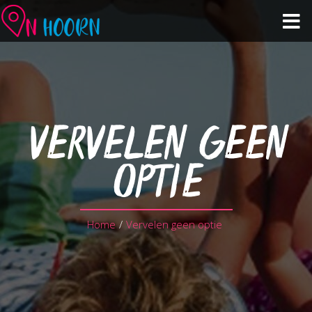
Agenda
Zien & Doen
VERVELEN GEEN
Winkelen & Horeca
OPTIE
Over Hoorn
Home
/
Vervelen geen optie
Plan je bezoek