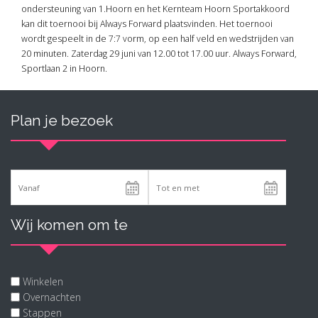
ondersteuning van 1.Hoorn en het Kernteam Hoorn Sportakkoord
kan dit toernooi bij Always Forward plaatsvinden. Het toernooi
wordt gespeelt in de 7:7 vorm, op een half veld en wedstrijden van
20 minuten. Zaterdag 29 juni van 12.00 tot 17.00 uur. Always Forward,
Sportlaan 2 in Hoorn.
Plan je bezoek
Wij komen om te
Winkelen
Overnachten
Stappen