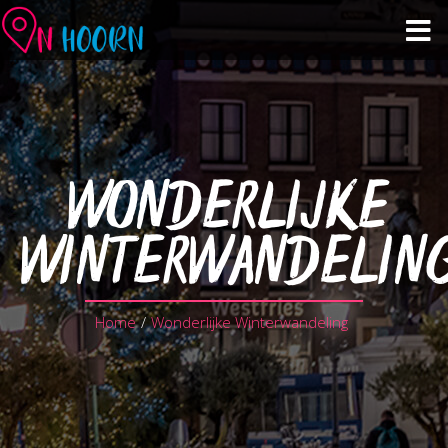
Agenda
Zien & Doen
WONDERLIJKE
Winkelen & Horeca
WINTERWANDELIN
Over Hoorn
Home
/
Wonderlijke Winterwandeling
Plan je bezoek