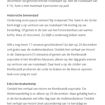
december uw gereserveerde routekaart op. Met de routekaart van
€ 10,- kunt u met maximaal 4 personen op pad.
Historische binnenstad
Onderweg even pauze nemen? Bij restaurant The Saint in de Grote
Kerk krijgt u op vertoon van uw routekaart 5% korting op uw
bestelling. Of geniet in de tuin van het Foreestenhuis van warme
koffie, thee of chocomel. Zo blijft u onderweg lekker warm.
Wilt u nog meer 17-eeuwse geschiedenis? Ga dan op 29 december
ook gratis naar de multimediashow ‘Ontdek het verhaal van Hoorn’
in de Statenpoort (15 minuten) of geniet van de Rembrandt-
expositie in het Westfries Museum, alleen op die dag gratis entree
op vertoon van uw routekaart. Daar kunt u op de zolder van
Rembrandt proberen de code te kraken en de kluis te openen:
leuk voor jong en oud.
Extra kerstvakantietip
Ontdek het verhaal van Hoorn en Rembrandt-expositie. De
Winterwandeling is er alleen op 29 december. Maar gelukkig kunt u
in de kerstvakantie wel elke dag naar de multimediashow ‘Ontdek
het verhaal van Hoorn’ (met uitzondering van 1e kerstdag en