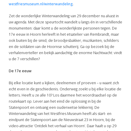
w
estfriesmuseum.nl/winterwandeling
.
Zet de wonderlijke Winterwandeling van 29 december nu alvast in
uw agenda. Met deze speurtocht wandelt u langs én in verschillende
monumenten: daar komt u de wonderlijkste personen tegen. De
17e eeuw in Hoorn herleeft in het etsatelier van Rembrandt, maar
ook buiten bij de smid, de broodjesbakker, muzikanten, schilders
en de soldaten van de Hoornse schutterij. Ga op bezoek bij de
verhalenverteller en bekijk aandachtig de enorme Nachtwacht: vindt
u de 7 verschillen?
De 17e eeuw
Bij elke locatie kunt u kijken, deelnemen of proeven – u waant zich
echt even in de geschiedenis. Onderweg zoekt u bij elke locatie de
letters. Heeft u ze alle 10? Los daarmee het woordraadsel op de
routekaart op. Lever aan het eind de oplossing in bij de
Statenpoort en ontvang een ouderwetse lekkernij. De
Winterwandeling van het Westfries Museum heeft als start- en
eindpunt de Statenpoort aan de Nieuwstraat 23 in Hoorn, bij de
video-attractie ‘Ontdek het verhaal van Hoorn’. Daar haalt u op 29