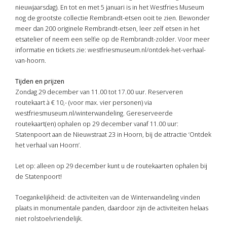
nieuwjaarsdag). En tot en met 5 januari is in het Westfries Museum
nog de grootste collectie Rembrandt-etsen ooit te zien. Bewonder
meer dan 200 originele Rembrandt-etsen, leer zelf etsen in het
etsatelier of neem een selfie op de Rembrandt-zolder. Voor meer
informatie en tickets zie: westfriesmuseum.nl/ontdek-het-verhaal-
van-hoorn.
Tijden en prijzen
Zondag 29 december van 11.00 tot 17.00 uur. Reserveren
routekaart à € 10,- (voor max. vier personen) via
westfriesmuseum.nl/winterwandeling. Gereserveerde
routekaart(en) ophalen op 29 december vanaf 11.00 uur:
Statenpoort aan de Nieuwstraat 23 in Hoorn, bij de attractie ‘Ontdek
het verhaal van Hoorn’.
Let op: alleen op 29 december kunt u de routekaarten ophalen bij
de Statenpoort!
Toegankelijkheid: de activiteiten van de Winterwandeling vinden
plaats in monumentale panden, daardoor zijn de activiteiten helaas
niet rolstoelvriendelijk.